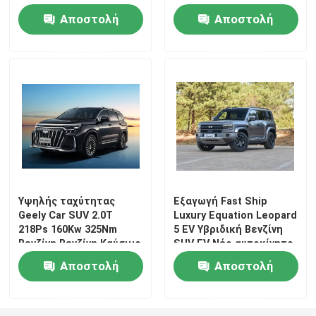
Αεριοκίνητο Οχήμα SUV
Αποστολή
Αποστολή
Αυτοκίνητα
ερώτησης
ερώτησης
Υψηλής ταχύτητας
Εξαγωγή Fast Ship
Geely Car SUV 2.0T
Luxury Equation Leopard
218Ps 160Kw 325Nm
5 EV Υβριδική Βενζίνη
Βενζίνη Βενζίνη Καύσιμο
SUV EV Νέο αυτοκίνητο
Νέο αυτοκίνητο
Αποστολή
Αποστολή
ερώτησης
ερώτησης