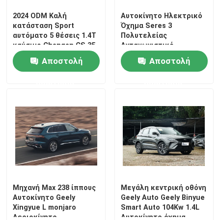
2024 ODM Καλή
Αυτοκίνητο Ηλεκτρικό
κατάσταση Sport
Όχημα Seres 3
αυτόματο 5 θέσεις 1.4T
Πολυτελείας
καύσιμο Changan CS 35
Ανταγωνιστικό
Plus SUV αυτοκίνητο
Εξαγωγής Αυτόματο
Αποστολή
Αποστολή
Γρήγορο Πλοίο
ερώτησης
ερώτησης
Μηχανή Max 238 ίππους
Μεγάλη κεντρική οθόνη
Αυτοκίνητο Geely
Geely Auto Geely Binyue
Xingyue L monjaro
Smart Auto 104Kw 1.4L
Αεριοκίνητο
Αυτοκίνητο όχημα