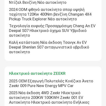
Ντίζελ Βενζίνη Νέο αυτοκίνητο
2024 ODM φθηνό αυτοκίνητο σπορ υψηλή
Ηλεκτρικό αυτοκίνητο ZEEKR
ταχύτητα 120Kw 400Nm βενζίνη Changan 4X4
Pickup Truck Explorer Νέο αυτοκίνητο
Τεχνολογία ευφυής Προσαρμόσιμη Chang An EV
Τανκ SUV
Deepal S07 Ηλεκτρικό όχημα SUV Υβριδικό
αυτοκίνητο
Αυτοκίνητο BYD EV
Καλή κατάσταση Νέα έκδοση Τσανγκ Αν EV
Deepal Shenlan S07 ανταγωνιστικό υβριδικό
αυτοκίνητο
Ηλεκτρικό αυτοκίνητο Lixiang
Αυτοκίνητο με άλμα
Ηλεκτρικό αυτοκίνητο ZEEKR
2025 OEM Εξαγωγή Πολυτελές Κινέζικο Άνετο
Zeekr 009 Pure New Energy MPV Car
Ηλεκτρικό αυτοκίνητο MG
2025 Νέα έκδοση 4WD Zeekr Ηλεκτρικό
αυτοκίνητο 200KW 100KWH Zeekr 001 EV
Αυτοκίνητο άνοδος
Αυτοκίνητο Ηλεκτρικό αυτοκίνητο Ενήλικες