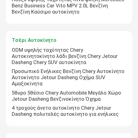
Benz Business Car Vito MPV 2.0L Βενζίνη
Βενζίνη Καύσιμο αυτοκίνητο
Γύρος εργοστασίων
Ποιοτικός έλεγχος
Τσέρι Αυτοκίνητο
ODM υψηλής ταχύτητας Chery
Αυτοκινητοκίνητο λάδι βενζίνη Chery Jetour
επαφή
Dasheng Chery SUV αυτοκίνητα
Προσωπικό Ενήλικες Βενζίνη Chery Αυτοκίνητο
Νέα
Αυτοκίνητο Jetour Dasheng Οχήμα SUV
Αμαξοκίνητα
5θυρο 5θέσιο Chery Automobile Μεγάλο Χώρο
Ζητήστε ένα απόσπασμα
Jetour Dasheng Βενζινοκίνητο Όχημα
4 τροχούς άνετο αυτοκίνητο Chery Jetour
Dasheng πολυτελές αυτοκίνητο για ενήλικες
Ηλεκτρικά οχήματα
Αυτοκίνητο με βενζίνη