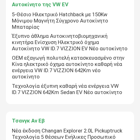
Αυτοκίνητο της VW EV
5-Θέσιο Ηλεκτρικό Hatchback με 150Kw
Ηλεκτρικό όχημα Tesla
Μόνιμου Μαγνήτη Σύγχρονο Αυτοκίνητο
Μπαταρίας
Έξυπνο άθλημα Αυτοκινητοβιομηχανική
Ηλεκτρικό αυτοκίνητο Avatr
κινητήρα Ενίσχυση Ηλεκτρικό όχημα
Αυτοκίνητο VW ID.7 VIZZION EV Νέο αυτοκίνητο
Geely αυτοκίνητο
OEM εξαγωγή πολυτελή κατασκευασμένο στην
Κίνα ηλεκτρικό όχημα αυτοκίνητο καθαρή νέα
ενέργεια VW ID.7 VIZZION 642Km νέο
Επαγγελματικό αυτοκίνητο Mercedes Benz
αυτοκίνητο
Τεχνολογία έξυπνη καθαρή νέα ενέργεια VW
ID.7 VIZZION 642Km Sedan EV Νέο αυτοκίνητο
Τσέρι Αυτοκίνητο
Αυτοκίνητο της VW EV
Τσανγκ Αν Εβ
Νέα έκδοση Changan Explorer 2.0L Pickuptruck
Τσανγκ Αν Εβ
Τεχνολογία 5 θέσεων Ενήλικες Προσωπικό