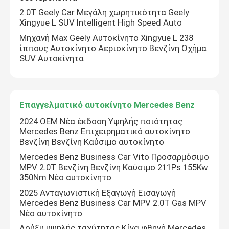
2.0Τ Geely Car Μεγάλη χωρητικότητα Geely
Xingyue L SUV Intelligent High Speed Auto
Μηχανή Max Geely Αυτοκίνητο Xingyue L 238
ίππους Αυτοκίνητο Αεριοκίνητο Βενζίνη Οχήμα
SUV Αυτοκίνητα
Επαγγελματικό αυτοκίνητο Mercedes Benz
2024 OEM Νέα έκδοση Υψηλής ποιότητας
Mercedes Benz Επιχειρηματικό αυτοκίνητο
Βενζίνη Βενζίνη Καύσιμο αυτοκίνητο
Mercedes Benz Business Car Vito Προσαρμόσιμο
Αρχική Σελίδα
MPV 2.0T Βενζίνη Βενζίνη Καύσιμο 211Ps 155Kw
350Nm Νέο αυτοκίνητο
2025 Ανταγωνιστική Εξαγωγή Εισαγωγή
Προϊόντα
Mercedes Benz Business Car MPV 2.0T Gas MPV
Νέο αυτοκίνητο
Σχετικά με εμάς
Λούξυ υψηλής ταχύτητας Κίνα φθηνή Mercedes